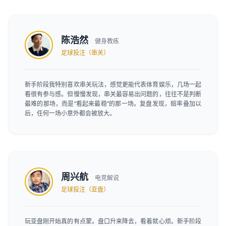
陈浩然
健身教练
足球投注（串关）
新手阶段我特别喜欢串关玩法，感觉更能代表体育娱乐，几场一起
看很有参与感。但慢慢发现，串关最容易出问题的，往往不是判断
最难的那场，而是“看起来最稳”的那一场。复盘发现，赔率叠加以
后，任何一场小意外都会被放大。
周兴航
电竞解说
足球投注（亚盘）
玩亚盘刚开始真的有点蒙。盘口升来降去，看着就心烦。新手阶段