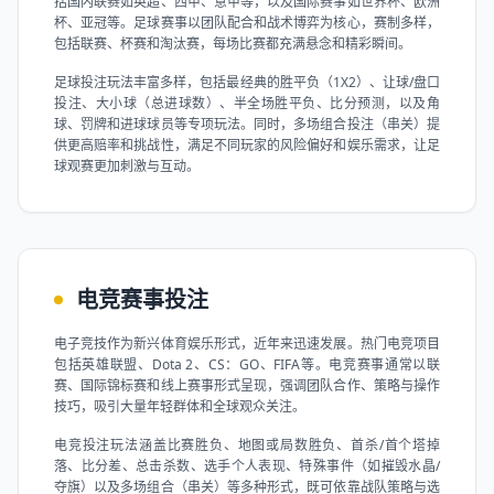
括国内联赛如英超、西甲、意甲等，以及国际赛事如世界杯、欧洲
杯、亚冠等。足球赛事以团队配合和战术博弈为核心，赛制多样，
包括联赛、杯赛和淘汰赛，每场比赛都充满悬念和精彩瞬间。
足球投注玩法丰富多样，包括最经典的胜平负（1X2）、让球/盘口
投注、大小球（总进球数）、半全场胜平负、比分预测，以及角
球、罚牌和进球球员等专项玩法。同时，多场组合投注（串关）提
供更高赔率和挑战性，满足不同玩家的风险偏好和娱乐需求，让足
球观赛更加刺激与互动。
电竞赛事投注
电子竞技作为新兴体育娱乐形式，近年来迅速发展。热门电竞项目
包括英雄联盟、Dota 2、CS：GO、FIFA等。电竞赛事通常以联
赛、国际锦标赛和线上赛事形式呈现，强调团队合作、策略与操作
技巧，吸引大量年轻群体和全球观众关注。
电竞投注玩法涵盖比赛胜负、地图或局数胜负、首杀/首个塔掉
落、比分差、总击杀数、选手个人表现、特殊事件（如摧毁水晶/
夺旗）以及多场组合（串关）等多种形式，既可依靠战队策略与选