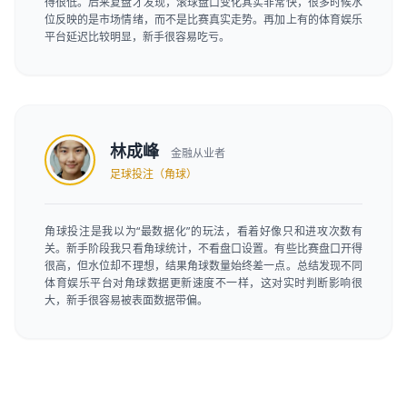
得很低。后来复盘才发现，滚球盘口变化其实非常快，很多时候水
位反映的是市场情绪，而不是比赛真实走势。再加上有的体育娱乐
平台延迟比较明显，新手很容易吃亏。
林成峰
金融从业者
足球投注（角球）
角球投注是我以为“最数据化”的玩法，看着好像只和进攻次数有
关。新手阶段我只看角球统计，不看盘口设置。有些比赛盘口开得
很高，但水位却不理想，结果角球数量始终差一点。总结发现不同
体育娱乐平台对角球数据更新速度不一样，这对实时判断影响很
大，新手很容易被表面数据带偏。