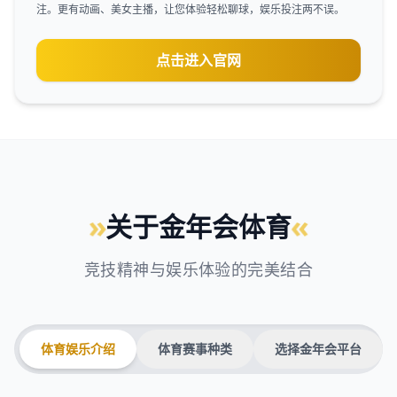
注。更有动画、美女主播，让您体验轻松聊球，娱乐投注两不误。
点击进入官网
»
«
关于金年会体育
竞技精神与娱乐体验的完美结合
体育娱乐介绍
体育赛事种类
选择金年会平台