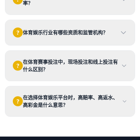
率？
?
体育娱乐行业有哪些资质和监管机构？
在体育赛事投注中，现场投注和线上投注有
?
什么区别？
在选择体育娱乐平台时，高赔率、高返水、
?
高彩金是什么意思？