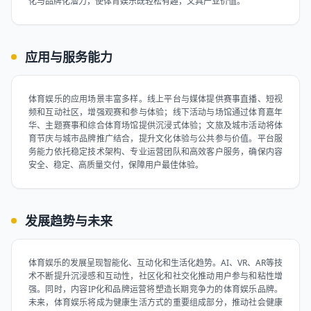
化与品牌化潜力，使体育娱乐既轻松有趣，又具产业价值。
应用与服务能力
体育娱乐的应用场景丰富多样。线上平台与媒体提供赛事直播、短视
频和互动社区，增强观赛和参与体验；线下活动与场馆通过体育嘉年
华、主题赛事和综合体育场馆提供沉浸式体验；文旅及城市活动将体
育节庆与城市品牌推广结合，提升文化体验与公共参与价值。平台服
务能力依托稳定技术架构、专业运营团队和高效客户服务，确保内容
安全、稳定、高质量交付，保障用户最佳体验。
发展趋势与未来
体育娱乐的发展呈现智能化、互动化和生活化趋势。AI、VR、AR等技
术不断提升沉浸感和互动性，社区化和社交化推动用户参与和粘性增
强。同时，内容IP化和品牌运营将塑造长期竞争力的体育娱乐品牌。
未来，体育娱乐将成为健康生活方式的重要组成部分，推动社会健康