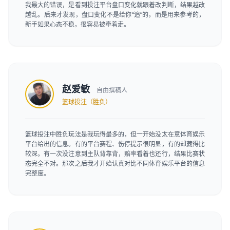
我最大的错误，是看到投注平台盘口变化就跟着改判断，结果越改
越乱。后来才发现，盘口变化不是给你“追”的，而是用来参考的，
新手如果心态不稳，很容易被牵着走。
赵爱敏
自由撰稿人
篮球投注（胜负）
篮球投注中胜负玩法是我玩得最多的，但一开始没太在意体育娱乐
平台给出的信息。有的平台赛程、伤停提示很明显，有的却藏得比
较深。有一次没注意到主队背靠背，赔率看着也还行，结果比赛状
态完全不对。那次之后我才开始认真对比不同体育娱乐平台的信息
完整度。