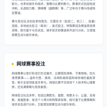
耐力，也考验骑手的骑术、策略与比赛判断力。赛事形式包括短途
冲刺、长途耐力赛、障碍赛（越野赛）等，广泛举办于赛马场或特
定赛道。
赛马常见玩法包括单场胜负、位置名次（如前二、前三）、连赢/
连赔、多场组合投注（串关）、复式投注、特殊赛段及赛道表现预
测等，既可基于马匹状态、骑手技艺和赛道条件进行分析，又增强
观赛互动与娱乐体验。
网球赛事投注
网球赛事以单打和双打形式展开，比赛规则清晰、节奏明快。四大
满贯赛事——温布尔登、澳网、法网和美网是网球领域的最高荣
誉，吸引全球顶级选手参与。网球比赛不仅体现个人技术和心理素
质，还充满策略与竞技美感。
网球投注玩法多样，包括比赛胜负、盘数、局数大小、让盘、总局
数、首盘胜者、球员个人得分和特殊表现等，既可基于比赛策略和
球员状态进行分析，又能增加观赛互动与娱乐体验。