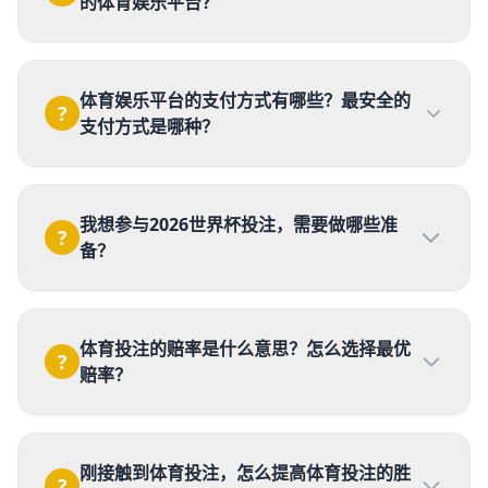
的体育娱乐平台？
体育娱乐平台的支付方式有哪些？最安全的
?
支付方式是哪种？
我想参与2026世界杯投注，需要做哪些准
?
备？
体育投注的赔率是什么意思？怎么选择最优
?
赔率？
刚接触到体育投注，怎么提高体育投注的胜
?