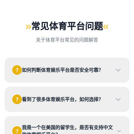
»
«
常见体育平台问题
关于体育平台常见的问题解答
?
如何判断体育娱乐平台是否安全可靠？
?
看到了很多体育娱乐平台，如何选择？
我是一个在美国的留学生，是否有支持中文
?