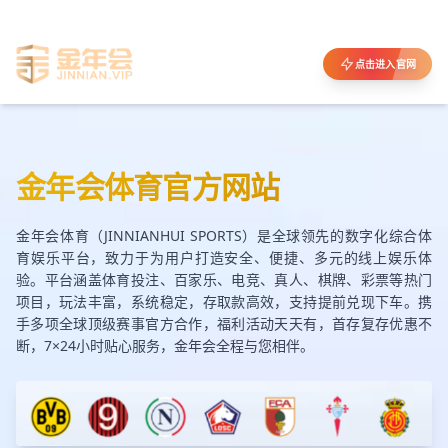
点击进入官网
金年会体育官方网站
金年会体育（JINNIANHUI SPORTS）是全球领先的数字化综合体
育娱乐平台，致力于为用户打造安全、便捷、多元的线上娱乐体
验。平台涵盖体育投注、百家乐、电竞、真人、棋牌、彩票等热门
项目，玩法丰富，系统稳定，存取款高效，支持提前兑现下车。携
手多项全球顶级赛事官方合作，福利活动天天有，首存复存优惠不
断，7×24小时贴心服务，金年会全程与您相伴。