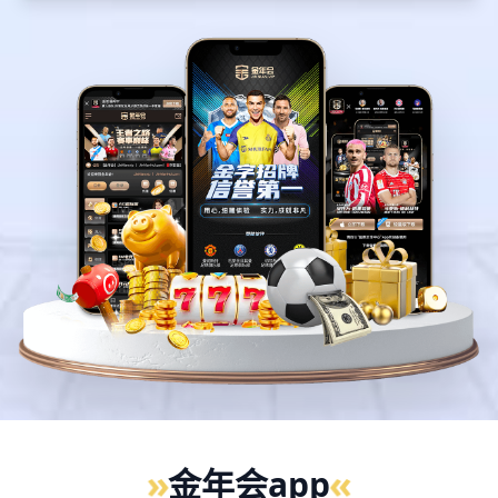
»
«
金年会app