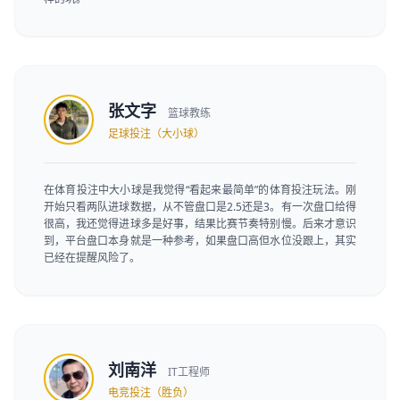
张文字
篮球教练
足球投注（大小球）
在体育投注中大小球是我觉得“看起来最简单”的体育投注玩法。刚
开始只看两队进球数据，从不管盘口是2.5还是3。有一次盘口给得
很高，我还觉得进球多是好事，结果比赛节奏特别慢。后来才意识
到，平台盘口本身就是一种参考，如果盘口高但水位没跟上，其实
已经在提醒风险了。
刘南洋
IT工程师
电竞投注（胜负）